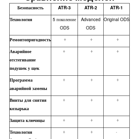
Безопасность
ATR-3
ATR-2
ATR-1
Технология
5 поколение
Advanced
Original ODS
ODS
ODS
Ремонтопригодность
+
+
+
Аварийное
+
+
+
отстегивание
подушек у щек
Программа
+
+
+
аварийной замены
Винты для снятия
+
+
+
козырька
Защита ключицы
+
+
+
Технология
+
+
-