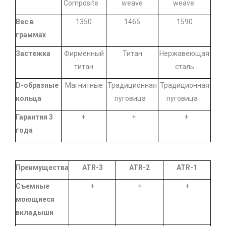
Composite
weave
weave
Вес в
1350
1465
1590
граммах
Застежка
Фирменный
Титан
Нержавеющая
титан
сталь
D-образные
Магнитные
Традиционная
Традиционная
кольца
пуговица
пуговица
Гарантия 3
+
+
+
года
Преимущества
ATR-3
ATR-2
ATR-1
Съемные
+
+
+
моющиеся
вкладыши