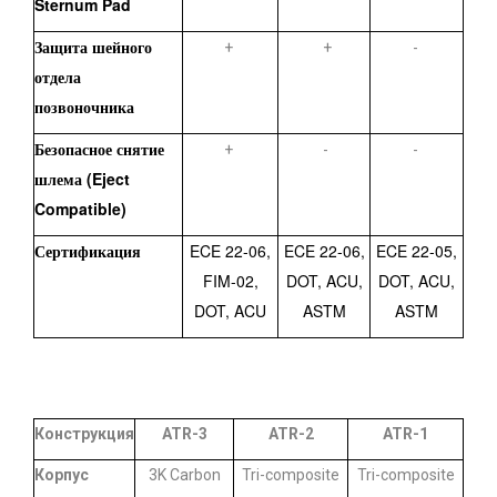
Sternum Pad
Защита шейного
+
+
-
отдела
позвоночника
Безопасное снятие
+
-
-
шлема (Eject
Compatible)
Сертификация
ECE 22-06,
ECE 22-06,
ECE 22-05,
FIM-02,
DOT, ACU,
DOT, ACU,
DOT, ACU
ASTM
ASTM
Конструкция
ATR-3
ATR-2
ATR-1
Корпус
3K Carbon
Tri-composite
Tri-composite