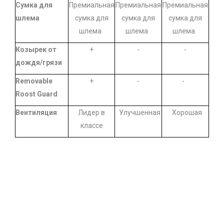
Сумка для
Премиальная
Премиальная
Премиальная
шлема
сумка для
сумка для
сумка для
шлема
шлема
шлема
Козырек от
+
-
-
дождя/грязи
Removable
+
-
-
Roost Guard
Вентиляция
Лидер в
Улучшенная
Хорошая
классе